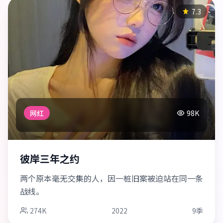
7.3
网红
98K
彼岸三年之约
两个原本毫无交集的人，因一桩旧案被迫站在同一条
战线。
274K
2022
9季