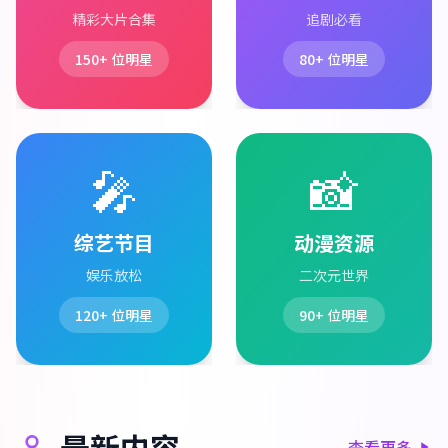
精彩大片合集
追剧必看
150+
位明星
80+
位明星
🎤
📸
综艺节目
动漫资源
娱乐放松
二次元世界
120+
位明星
90+
位明星
最新内容
查看更多